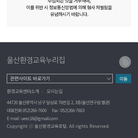
수집되는 것을 거부하며,
이를 위반 시 정보통신망법에 의해 형사 처벌됨을
유념하시기 바랍니다.
울산환경교육누리집
이동
환경교육센터소개
오시는길
44720 울산광역시 남구 달삼로 76번길 2, 3층(울산연구원 별관)
대표전화 052)266-7600
Fax : 052)266-7603
E-mail : ueec16@gmail.com
Copyright ⓒ 울산환경교육포털. All rights Reserved.